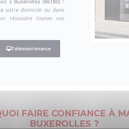
dows à
Buxerolles (86180)
?
à votre domicile ou dans
our résoudre toutes vos
Télémaintenance
UOI FAIRE CONFIANCE À M
BUXEROLLES ?