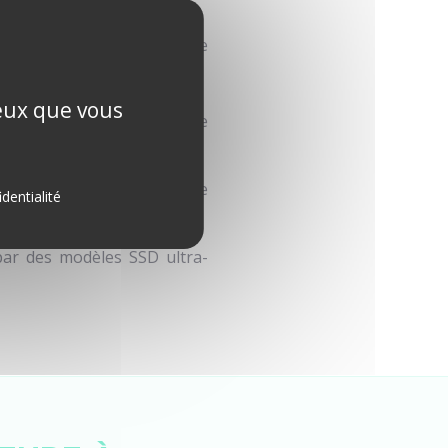
 une assistance technique
ceux que vous
 internet, installation de
us et sécurisation de votre
identialité
ar des modèles SSD ultra-