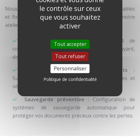
le contrôle sur ceux
Nous dépannons vos ordinateurs (Windows portables
que vous souhaitez
et fixes) à domicile ou directement au sein de notre
activer
atelier :
Réparation Express :
Remplacement de
Tout accepter
composants endommagés (ventilateur bruyant,
Tout refuser
disque dur SSD, RAM).
Personnaliser
Éradication de logiciels malveillants :
Suppression des spywares, virus publicitaires et
Politique de confidentialité
sécurisation du navigateur internet.
Sauvegarde préventive :
Configuration de
systèmes de sauvegarde automatique pour
protéger vos documents précieux contre les pertes.