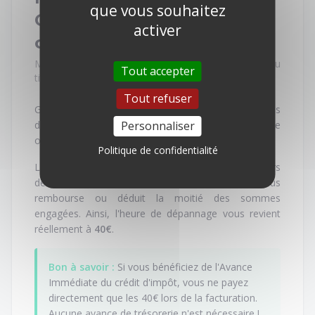
que vous souhaitez
Comment fonctionne le
activer
crédit d'impôt ?
MAD86 Informatique est une entreprise agréée au
Tout accepter
titre des Services à la Personne (SAP).
Tout refuser
Grâce à cet agrément d'État, toutes les prestations
d'assistance informatique effectuées à votre domicile
Personnaliser
ouvrent droit à un
crédit d'impôt de 50 %
.
Politique de confidentialité
Le tarif horaire brut de l'intervention est de 80€. Lors
de votre déclaration de revenus, l'État vous
rembourse ou déduit la moitié des sommes
engagées. Ainsi, l'heure de dépannage vous revient
réellement à
40€
.
Bon à savoir :
Si vous bénéficiez de l'Avance
Immédiate du crédit d'impôt, vous ne payez
directement que les 40€ lors de la facturation.
Aucune avance de trésorerie n'est nécessaire !