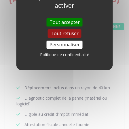
activer
Tout accepter
SERVICES À LA PERSONNE
Tout refuser
PARTICULIERS
Personnaliser
40€
Politique de confidentialité
/h
APRÈS DÉDUCTION D'IMPÔT (50%)
Déplacement inclus
dans un rayon de 40 km
Diagnostic complet de la panne (matériel ou
logiciel)
Éligible au crédit d'impôt immédiat
Attestation fiscale annuelle fournie