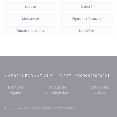
Loudun
Naintré
Montamisé
Mignaloux-Beauvoir
Fontaine-le-Comte
Lencloître
MAD86 INFORMATIQUE — SIRET : 82959827000021
Mentions
Politique de
Gestion des
légales
confidentialité
cookies
© 2026 — Créé pour mad86-informatique